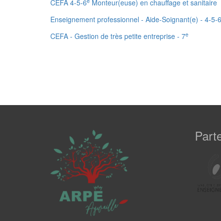
e
CEFA 4-5-6
Monteur(euse) en chauffage et sanitaire
Enseignement professionnel - Aide-Soignant(e) - 4-5-
e
CEFA - Gestion de très petite entreprise - 7
Part