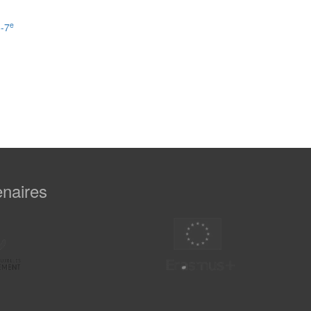
e
6-7
enaires